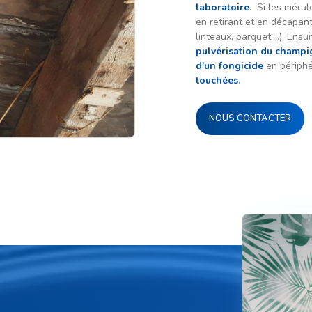
laboratoire
. Si les mérul
en retirant et en décapan
linteaux, parquet,…). Ens
pulvérisation du champ
d’un fongicide
en périph
touchées
.
NOUS CONTACTER