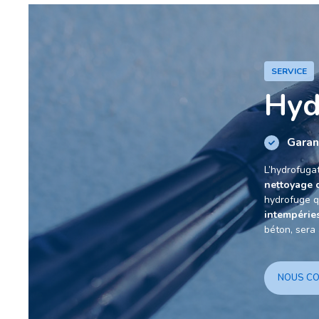
SERVICE
Hyd
Garan
L’hydrofugat
nettoyage 
hydrofuge q
intempérie
béton, sera 
NOUS C