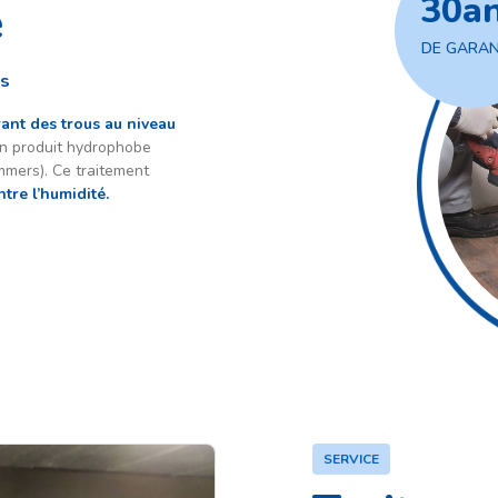
30
a
e
DE GARAN
ns
rant des trous au niveau
 un produit hydrophobe
mmers). Ce traitement
tre l’humidité.
SERVICE