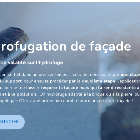
rofugation de façade
tie valable sur l'hydrofuge
ion se fait dans un premier temps si cela est nécessaire par
une étap
du support
, pour ensuite procéder par la
deuxième étape
, l’applicati
ui permet de laisser
respirer la façade mais qui la rend résistante 
s
et
à la pollution
. Un hydrofuge adapté à la brique ou à la pierre, o
appliqué. Offrez une protection durable aux murs de votre façade !
ONTACTER