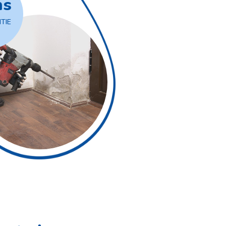
ns
TIE