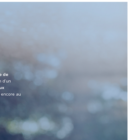
e de
on d’un
aux
u encore au